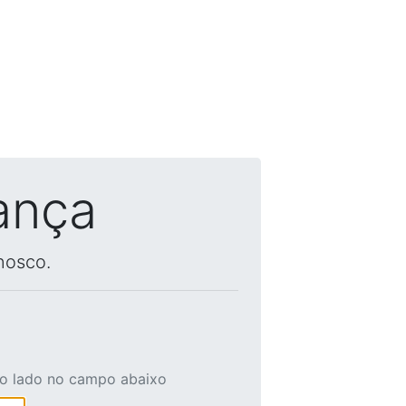
ança
nosco.
ao lado no campo abaixo