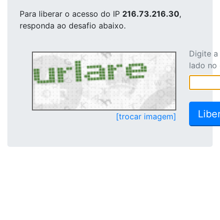
Para liberar o acesso
do IP
216.73.216.30
,
responda ao desafio abaixo.
Digite 
lado no
[trocar imagem]