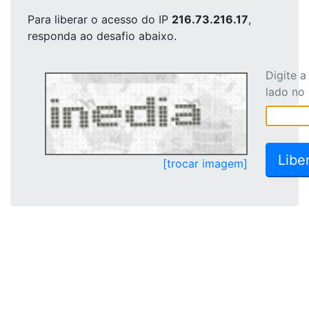
Para liberar o acesso
do IP
216.73.216.17
,
responda ao desafio abaixo.
Digite 
lado no
[trocar imagem]