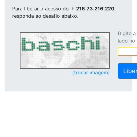
Para liberar o acesso
do IP
216.73.216.220
,
responda ao desafio abaixo.
Digite 
lado no
[trocar imagem]