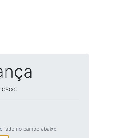
ança
nosco.
ao lado no campo abaixo