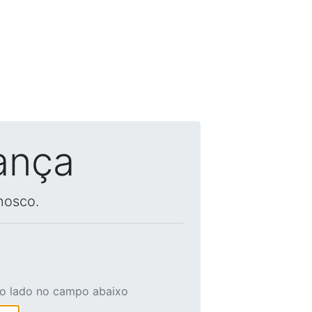
ança
nosco.
ao lado no campo abaixo