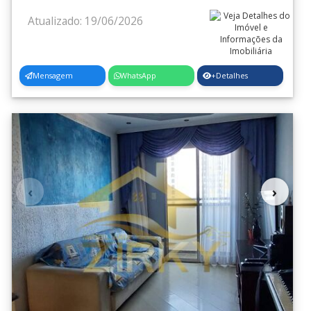
Vl. Itapegica
(6)
Atualizado: 19/06/2026
Vl. Izabel
(3)
Vl. Leonor
(1)
Mensagem
WhatsApp
+Detalhes
Vl. Milton
(1)
Vl. Nsa.Sra.de Fatima
(4)
Vl. Nova Bonsucesso
(69)
Vl. Paraiso
(1)
‹
›
Vl. Pascoal
(2)
Vl. Paulista
(2)
Vl. Progresso
(17)
Vl. Rachid
(1)
Vl. Rio de Janeiro
(11)