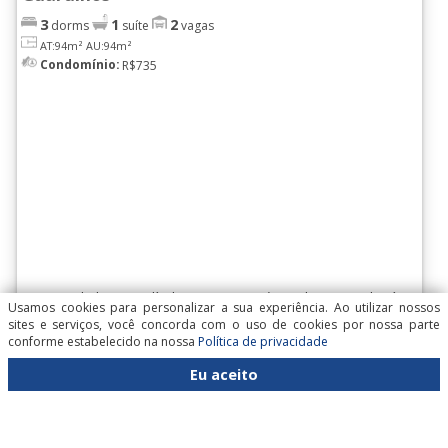
3
1
2
dorms
suíte
vagas
AT:94m²
AU:94m²
Condomínio:
R$735
Oportunidade imperdível! Apartamento à venda no Condomínio
Usamos cookies para personalizar a sua experiência. Ao utilizar nossos
Massimo, com fácil acesso às principais vias expressas, como
sites e serviços, você concorda com o uso de cookies por nossa parte
Dutra e [leia mais...]
conforme estabelecido na nossa
Política de privacidade
R$ 760.000
Ref. DF5806
Venda:
Eu aceito
Atualizado: 17/04/2025
keyboard_arrow_down
keyboard_arrow_up