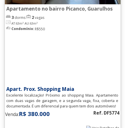
Vl. Rosalia
(15)
Apartamento no bairro Picanco, Guarulhos
Vl. Sadokim
(10)
3
2
dorms
vagas
Vl. Sto.Antonio
(3)
AT:63m²
AU:63m²
Condomínio:
R$550
Vl. Sao Rafael
(3)
Vl. Sao Ricardo
(4)
Vl. Silveira
(8)
Vl. Sirena
(1)
Vl. Sorocabana
(7)
Vl. Tijuco
(1)
Apart. Prox. Shopping Maia
Excelente localização! Próximo ao shopping Maia. Apartamento
Vl. Trabalhista
(3)
com duas vagas de garagem, e a segunda vaga, fixa, coberta e
documentada. É um diferencial para quem tem dois automóveis!
Vl. Venditti
(3)
R$ 380.000
Ref. DF5774
Venda:
Vl. Zamataro
(2)