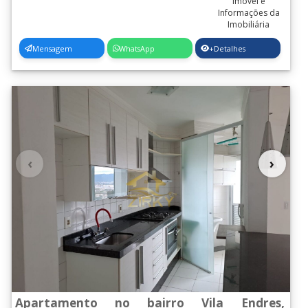
Mensagem
WhatsApp
+Detalhes
‹
›
Apartamento no bairro Vila Endres,