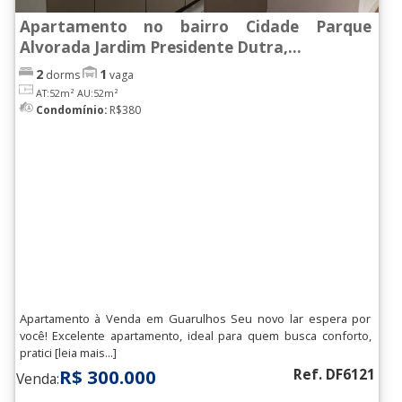
Vl. Augusta
(29)
Apartamento no bairro Cidade Parque
Alvorada Jardim Presidente Dutra,...
Vl. Barros
(3)
2
1
dorms
vaga
Vl. Bremen
(2)
AT:52m²
AU:52m²
Condomínio:
R$380
Vl. Camargos
(1)
Vl. Capitao Rabelo
(1)
Vl. Carmela I
(1)
Vl. Carmela II
(6)
Vl. das Bandeiras
(14)
Vl. Endres
(29)
Apartamento à Venda em Guarulhos Seu novo lar espera por
Vl. Galvao
(24)
você! Excelente apartamento, ideal para quem busca conforto,
Vl. Hulda
(1)
pratici [leia mais...]
R$ 300.000
Ref. DF6121
Venda:
Vl. Imaculada
(1)