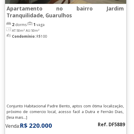
Jd. Sao Joao
(2)
Apartamento no bairro Jardim
Tranquilidade, Guarulhos
Jd. Sao Luis
(12)
2
1
dorms
vaga
Jd. Sao Paulo
(1)
AT:50m²
AU:50m²
Condomínio:
R$100
Jd. Silvestre J.P.Dutra
(3)
Jd. Tranquilidade
(16)
Jd. Valeria
(5)
Jd. Vl. Galvao
(4)
Jd. Zaira
(5)
Macedo
(17)
Pq. Cecap Zezinho de Magalhaes
Conjunto Habitacional Padre Bento, aptos com ótima localização,
próximo de comercio local, acesso facil a Dutra e Fernão Dias,
Prado
(6)
[leia mais...]
Pq. Continental
(6)
R$ 220.000
Ref. DF5889
Venda: