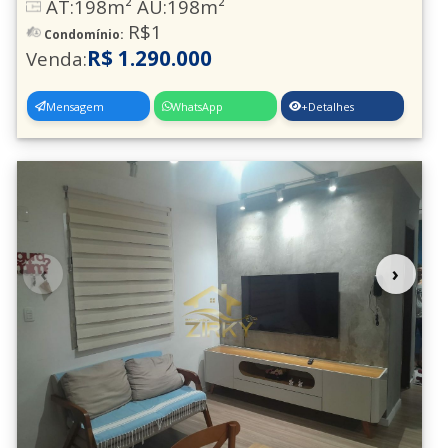
AT:198m² AU:198m²
R$1
Jd. Odete
(2)
Condomínio:
R$ 1.290.000
Venda:
Jd. Pinhal
(1)
J.P.Dutra
(2)
Mensagem
WhatsApp
+Detalhes
Jd. Rosa de Franca
(3)
Jd. Rossi
(1)
Jd. Sta.Barbara
(2)
Jd. Sta.Clara
(1)
‹
›
Jd. Sta.Maria J.P.Dutra
(10)
Jd. Sta.Mena
(9)
Jd. Sta.Rita
(6)
Jd. Sto.Expedito
(9)
Jd. Sao Domingos
(7)