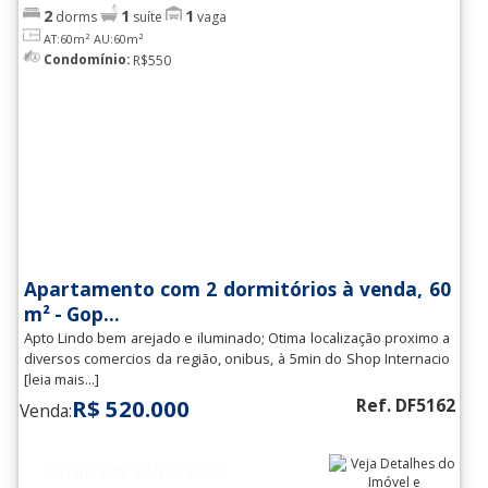
2
1
1
dorms
suíte
vaga
AT:60m²
AU:60m²
Condomínio:
R$550
Apartamento com 2 dormitórios à venda, 60
m² - Gop...
Apto Lindo bem arejado e iluminado; Otima localização proximo a
diversos comercios da região, onibus, à 5min do Shop Internacio
[leia mais...]
R$ 520.000
Ref. DF5162
Venda:
Atualizado: 23/09/2025