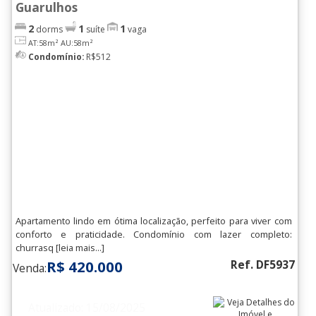
Guarulhos
2
1
1
dorms
suíte
vaga
AT:58m²
AU:58m²
Condomínio:
R$512
Apartamento lindo em ótima localização, perfeito para viver com
conforto e praticidade. Condomínio com lazer completo:
churrasq [leia mais...]
R$ 420.000
Ref. DF5937
Venda:
Atualizado: 15/08/2025