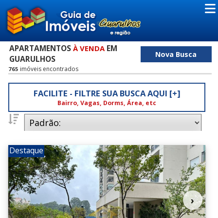
APARTAMENTOS
EM
À VENDA
Nova Busca
GUARULHOS
imóveis encontrados
765
FACILITE - FILTRE SUA BUSCA AQUI [+]
Bairro, Vagas, Dorms, Área, etc
Dormitórios
Destaque
0
1
2
(2)
(27)
(557)
3
4
5
(160)
(18)
(1)
Vagas
0
1
2
(96)
(552)
(97)
‹
›
3
4
5
(12)
(7)
(1)