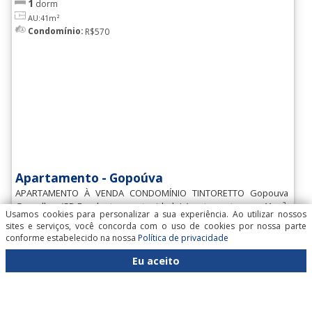
1
dorm
AU:41m²
Condomínio:
R$570
Apartamento - Gopoúva
APARTAMENTO À VENDA CONDOMÍNIO TINTORETTO Gopouva
Guarulhos/SP Excelente oportunidade! Apartamento com 41 m²,
Usamos cookies para personalizar a sua experiência. Ao utilizar nossos
localizado em [leia mais...]
sites e serviços, você concorda com o uso de cookies por nossa parte
R$ 270.000
Ref. AP2650
conforme estabelecido na nossa
Política de privacidade
Venda:
Eu aceito
Atualizado: 06/08/2026
keyboard_arrow_down
keyboard_arrow_up