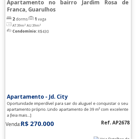
Apartamento no bairro Jardim Rosa de
Vl. Rosalia
(15)
Franca, Guarulhos
Vl. Sadokim
(10)
2
1
dorms
vaga
Vl. Sto.Antonio
(3)
AT:39m²
AU:39m²
Condomínio:
R$430
Vl. Sao Rafael
(3)
Vl. Sao Ricardo
(4)
Vl. Silveira
(8)
Vl. Sirena
(1)
Vl. Sorocabana
(7)
Vl. Tijuco
(1)
Apartamento - Jd. City
Oportunidade imperdível para sair do aluguel e conquistar o seu
Vl. Trabalhista
(3)
apartamento próprio. Lindo apartamento de 39 m² com excelente
a [leia mais...]
Vl. Venditti
(3)
R$ 270.000
Ref. AP2678
Venda:
Vl. Zamataro
(2)