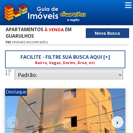
APARTAMENTOS
EM
À VENDA
Nova Busca
GUARULHOS
imóveis encontrados
765
FACILITE - FILTRE SUA BUSCA AQUI [+]
Bairro, Vagas, Dorms, Área, etc
Dormitórios
Destaque
0
1
2
(2)
(27)
(557)
3
4
5
(160)
(18)
(1)
Vagas
0
1
2
(96)
(552)
(97)
‹
›
3
4
5
(12)
(7)
(1)