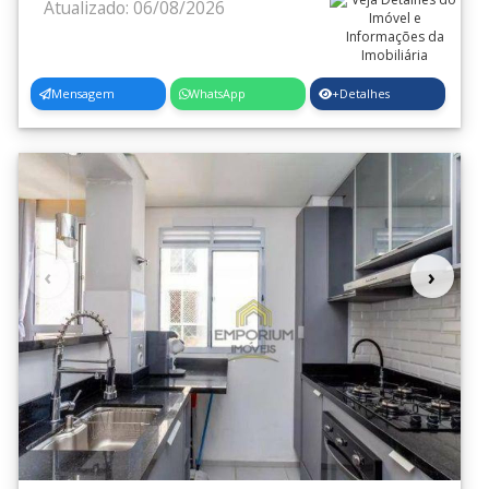
Atualizado: 06/08/2026
Vl. Itapegica
(6)
Vl. Izabel
(3)
Mensagem
WhatsApp
+Detalhes
Vl. Leonor
(1)
Vl. Milton
(1)
Vl. Nsa.Sra.de Fatima
(4)
Vl. Nova Bonsucesso
(69)
Vl. Paraiso
(1)
‹
›
Vl. Pascoal
(2)
Vl. Paulista
(2)
Vl. Progresso
(17)
Vl. Rachid
(1)
Vl. Rio de Janeiro
(11)