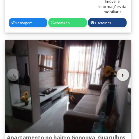
Mensagem
WhatsApp
+Detalhes
‹
›
Apartamento no bairro Gopouva, Guarulhos