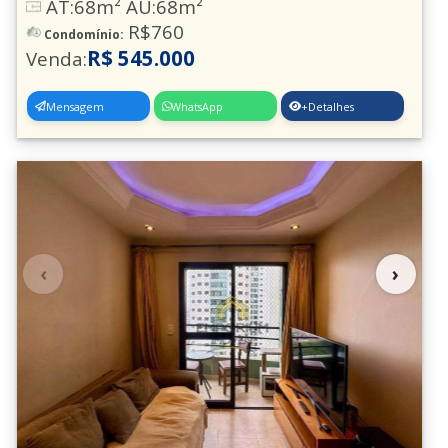
AT:68m² AU:68m²
R$760
Jd. Odete
(2)
Condomínio:
R$ 545.000
Venda:
Jd. Pinhal
(1)
J.P.Dutra
(2)
Mensagem
WhatsApp
+Detalhes
Jd. Rosa de Franca
(3)
Jd. Rossi
(1)
Jd. Sta.Barbara
(2)
Jd. Sta.Clara
(1)
‹
›
Jd. Sta.Maria J.P.Dutra
(10)
Jd. Sta.Mena
(9)
Jd. Sta.Rita
(6)
Jd. Sto.Expedito
(9)
Jd. Sao Domingos
(7)