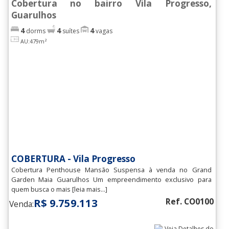
Cobertura no bairro Vila Progresso,
Vl. Augusta
(29)
Guarulhos
4
4
4
dorms
suítes
vagas
Vl. Barros
(3)
AU:479m²
Vl. Bremen
(2)
Vl. Camargos
(1)
Vl. Capitao Rabelo
(1)
Vl. Carmela I
(1)
Vl. Carmela II
(6)
Vl. das Bandeiras
(14)
COBERTURA - Vila Progresso
Vl. Endres
(29)
Cobertura Penthouse Mansão Suspensa à venda no Grand
Garden Maia Guarulhos Um empreendimento exclusivo para
Vl. Galvao
(24)
quem busca o mais [leia mais...]
R$ 9.759.113
Ref. CO0100
Vl. Hulda
(1)
Venda:
Vl. Imaculada
(1)