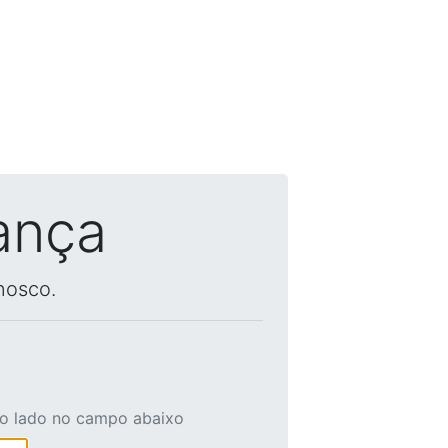
ança
nosco.
ao lado no campo abaixo