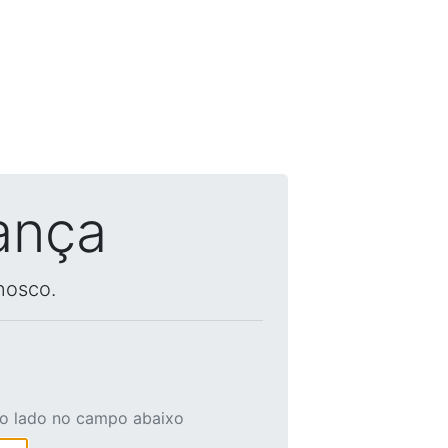
ança
nosco.
ao lado no campo abaixo